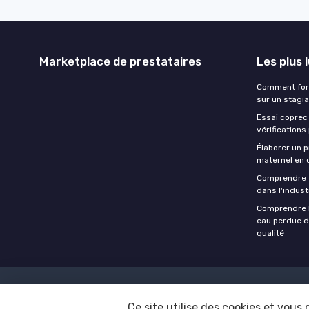
Marketplace de prestataires
Les plus 
Comment form
sur un stagia
Essai coprec
vérifications
Élaborer un p
maternel en 
Comprendre e
dans l'indust
Comprendre l’
eau perdue da
qualité
Mentions légale
Ce site utilise des cookies et vous