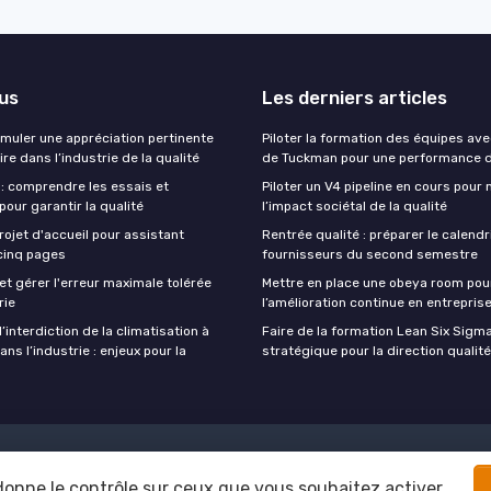
lus
Les derniers articles
uler une appréciation pertinente
Piloter la formation des équipes av
ire dans l’industrie de la qualité
de Tuckman pour une performance d
 : comprendre les essais et
Piloter un V4 pipeline en cours pour
 pour garantir la qualité
l’impact sociétal de la qualité
rojet d'accueil pour assistant
Rentrée qualité : préparer le calendr
cinq pages
fournisseurs du second semestre
t gérer l'erreur maximale tolérée
Mettre en place une obeya room pour
rie
l’amélioration continue en entrepris
interdiction de la climatisation à
Faire de la formation Lean Six Sigma
ns l’industrie : enjeux pour la
stratégique pour la direction qualité
s
Politique de confidentialité
Grande enquête 2025 sur l'IA et les di
 donne le contrôle sur ceux que vous souhaitez activer
© CQO at WORK ! 2026