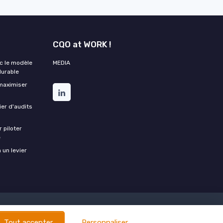
CQO at WORK !
ec le modèle
MEDIA
urable
 maximiser
ier d'audits
 piloter
e
 un levier
rections qualité
Tout accepter
Personnaliser