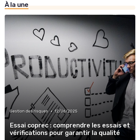
À la une
»
Optimisation des processus
»
Veille réglementaire
»
Innovation dans la qualité
•
Gestion des risques
12/06/2025
Essai coprec : comprendre les essais et
vérifications pour garantir la qualité