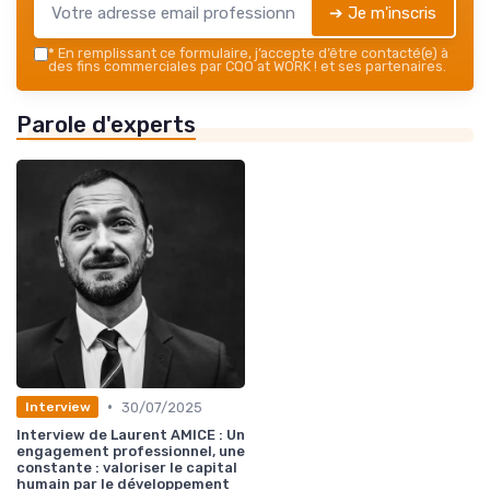
➔ Je m'inscris
*
En remplissant ce formulaire, j’accepte d’être contacté(e) à
des fins commerciales par CQO at WORK ! et ses partenaires.
Parole d'experts
•
30/07/2025
Interview
Interview de Laurent AMICE : Un
engagement professionnel, une
constante : valoriser le capital
humain par le développement