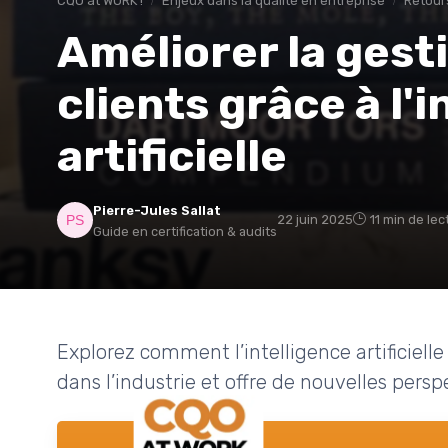
CQO at WORK !
Enjeux dans la qualité en entreprise
Retours
Améliorer la gest
clients grâce à l'
artificielle
Pierre-Jules Sallat
22 juin 2025
11 min de lec
Guide en certification & audits
Explorez comment l’intelligence artificielle
dans l’industrie et offre de nouvelles persp