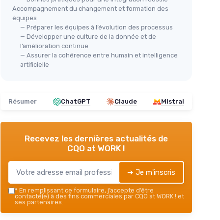
Accompagnement du changement et formation des
équipes
— Préparer les équipes à l’évolution des processus
— Développer une culture de la donnée et de
l’amélioration continue
— Assurer la cohérence entre humain et intelligence
artificielle
Résumer
ChatGPT
Claude
Mistral
Recevez les dernières actualités de
CQO at WORK !
➔ Je m'inscris
*
En remplissant ce formulaire, j’accepte d’être
contacté(e) à des fins commerciales par CQO at WORK ! et
ses partenaires.