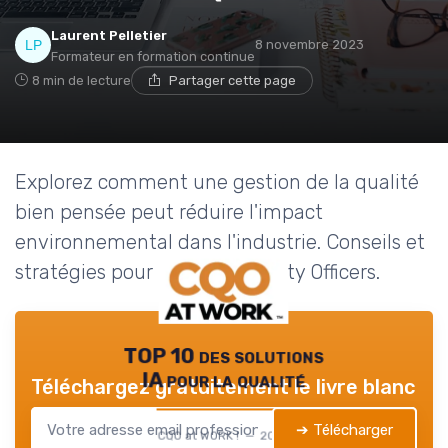
Laurent Pelletier
8 novembre 2023
Formateur en formation continue
8 min de lecture
Partager cette page
Explorez comment une gestion de la qualité
bien pensée peut réduire l'impact
environnemental dans l'industrie. Conseils et
stratégies pour les Chief Quality Officers.
TOP 10 des solutions
IA pour la qualité
Téléchargez gratuitement le livre blanc
➔ Télécharger
CQO at WORK ! — 2026