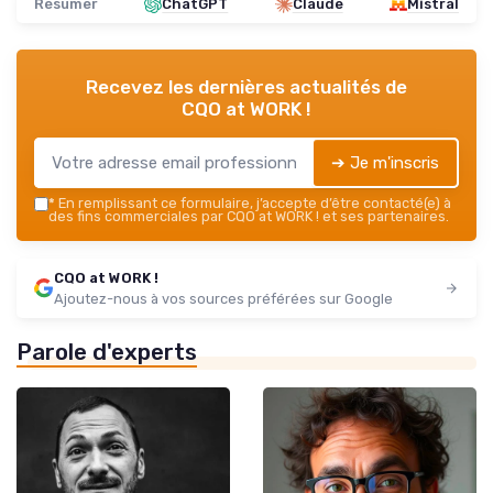
Résumer
ChatGPT
Claude
Mistral
Recevez les dernières actualités de
CQO at WORK !
➔ Je m'inscris
*
En remplissant ce formulaire, j’accepte d’être contacté(e) à
des fins commerciales par CQO at WORK ! et ses partenaires.
CQO at WORK !
Ajoutez-nous à vos sources préférées sur Google
Parole d'experts