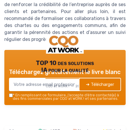
de renforcer la crédibilité de l’entreprise auprès de ses
clients et partenaires. Pour aller plus loin, il est
recommandé de formaliser ces collaborations à travers
des chartes ou des engagements communs, afin de
garantir la pérennité des actions et d’assurer un suivi
régulier des progrès réalisés.
TOP 10 des solutions
IA pour la qualité
Téléchargez gratuitement le livre blanc
➔ Télécharger
CQO at WORK ! — 2026
*
En remplissant ce formulaire, j’accepte d’être contacté(e) à
des fins commerciales par CQO at WORK ! et ses partenaires.