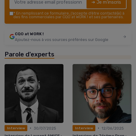
➔ Je m'inscris
*
En remplissant ce formulaire, j’accepte d’être contacté(e) à
des fins commerciales par CQO at WORK ! et ses partenaires.
CQO at WORK !
Ajoutez-nous à vos sources préférées sur Google
Parole d'experts
•
•
30/07/2025
12/06/2025
Interview
Interview
Interview de Laurent AMICE :
Interview de Jérôme Dron :