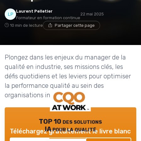
Laurent Pelletier
22 mai 2025
Formateur en formation continue
10 min de lecture
Partager cette page
Plongez dans les enjeux du manager de la
qualité en industrie, ses missions clés, les
défis quotidiens et les leviers pour optimiser
la performance qualité au sein des
organisations industrielles.
TOP 10 des solutions
IA pour la qualité
Téléchargez gratuitement le livre blanc