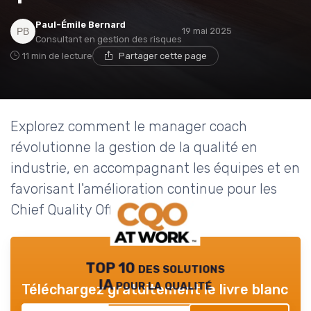
Paul-Émile Bernard
19 mai 2025
Consultant en gestion des risques
11 min de lecture
Partager cette page
Explorez comment le manager coach
révolutionne la gestion de la qualité en
industrie, en accompagnant les équipes et en
favorisant l'amélioration continue pour les
Chief Quality Officers.
TOP 10 des solutions
IA pour la qualité
Téléchargez gratuitement le livre blanc