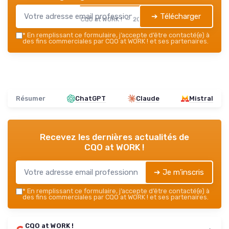
➔ Télécharger
CQO at WORK ! — 2026
*
En remplissant ce formulaire, j’accepte d’être contacté(e) à
des fins commerciales par CQO at WORK ! et ses partenaires.
Résumer
ChatGPT
Claude
Mistral
Recevez les dernières actualités de
CQO at WORK !
➔ Je m'inscris
*
En remplissant ce formulaire, j’accepte d’être contacté(e) à
des fins commerciales par CQO at WORK ! et ses partenaires.
CQO at WORK !