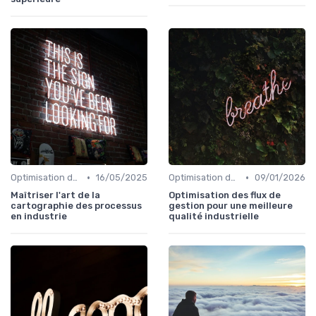
•
•
Optimisation des processus
16/05/2025
Optimisation des processus
09/01/2026
Maîtriser l'art de la
Optimisation des flux de
cartographie des processus
gestion pour une meilleure
en industrie
qualité industrielle