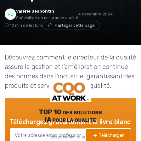
Valérie Despontin
4 décembre 2024
Spécialiste en assurance qualité
10 min de lecture
Partager cette page
Découvrez comment le directeur de la qualité
assure la gestion et l'amélioration continue
des normes dans l'industrie, garantissant des
produits et services de haute qualité.
TOP 10 des solutions
IA pour la qualité
Téléchargez gratuitement le livre blanc
➔ Télécharger
CQO at WORK ! — 2026