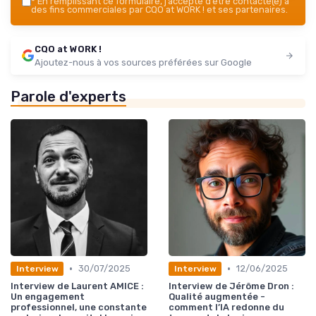
*
En remplissant ce formulaire, j’accepte d’être contacté(e) à
des fins commerciales par CQO at WORK ! et ses partenaires.
CQO at WORK !
Ajoutez-nous à vos sources préférées sur Google
Parole d'experts
•
•
30/07/2025
12/06/2025
Interview
Interview
Interview de Laurent AMICE :
Interview de Jérôme Dron :
Un engagement
Qualité augmentée -
professionnel, une constante
comment l’IA redonne du