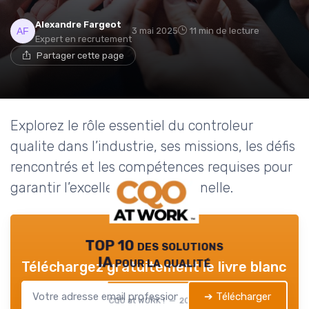
Alexandre Fargeot
3 mai 2025
11 min de lecture
Expert en recrutement
Partager cette page
Explorez le rôle essentiel du controleur
qualite dans l’industrie, ses missions, les défis
rencontrés et les compétences requises pour
garantir l’excellence opérationnelle.
TOP 10 des solutions
IA pour la qualité
Téléchargez gratuitement le livre blanc
➔ Télécharger
CQO at WORK ! — 2026