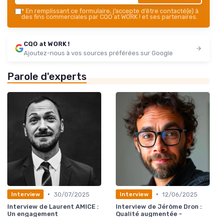
*
En remplissant ce formulaire, j’accepte d’être contacté(e) à
des fins commerciales par CQO at WORK ! et ses partenaires.
CQO at WORK !
Ajoutez-nous à vos sources préférées sur Google
Parole d'experts
•
•
30/07/2025
12/06/2025
Interview
Interview
Interview de Laurent AMICE :
Interview de Jérôme Dron :
Un engagement
Qualité augmentée -