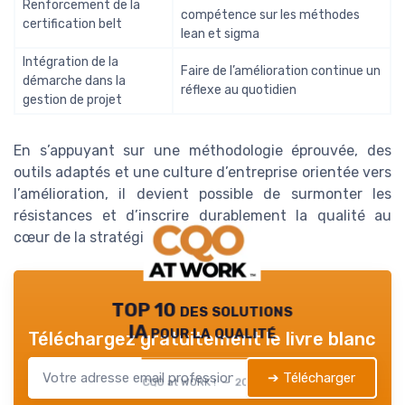
Renforcement de la
compétence sur les méthodes
certification belt
lean et sigma
Intégration de la
Faire de l’amélioration continue un
démarche dans la
réflexe au quotidien
gestion de projet
En s’appuyant sur une méthodologie éprouvée, des
outils adaptés et une culture d’entreprise orientée vers
l’amélioration, il devient possible de surmonter les
résistances et d’inscrire durablement la qualité au
cœur de la stratégie industrielle.
TOP 10 des solutions
IA pour la qualité
Téléchargez gratuitement le livre blanc
➔ Télécharger
CQO at WORK ! — 2026