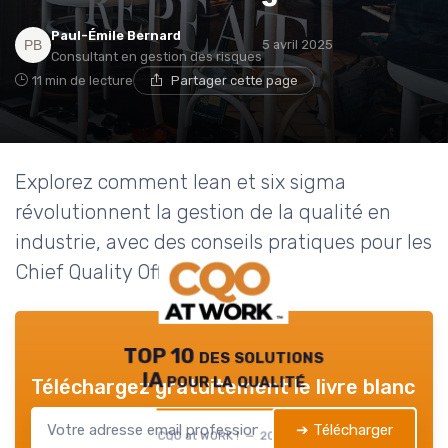
Paul-Émile Bernard
5 avril 2025
Consultant en gestion des risques
11 min de lecture
Partager cette page
Explorez comment lean et six sigma
révolutionnent la gestion de la qualité en
industrie, avec des conseils pratiques pour les
Chief Quality Officers.
TOP 10 des solutions
IA pour la qualité
Téléchargez gratuitement le livre blanc
➔ Télécharger
CQO at WORK ! — 2026