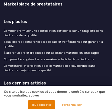
Marketplace de prestataires
Les plus lus
Comment formuler une appréciation pertinente sur un stagiaire dans
l’industrie de la qualité
Essai coprec : comprendre les essais et vérifications pour garantir la
qualité
Élaborer un projet d'accueil pour assistant maternel en cinq pages
Comprendre et gérer l'erreur maximale tolérée dans l'industrie
Comprendre l’interdiction de la climatisation à eau perdue dans
l’industrie : enjeux pour la qualité
Les derniers articles
Ce site utilise des cookies et vous donne le contrôle sur ceux que
Loi Résilience devant l'Assemblée : pourquoi NIS2 concerne directement
vous souhaitez activer
le directeur qualité industriel
Comment structurer le calcul de la marge de sécurité pour renforcer la
Tout accepter
Personnaliser
gestion des risques en entreprise