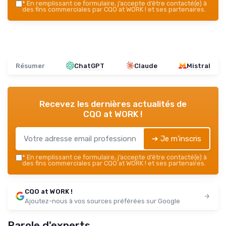
*
En remplissant ce formulaire, j’accepte d’être contacté(e) à
des fins commerciales par CQO at WORK ! et ses partenaires.
Résumer
ChatGPT
Claude
Mistral
Recevez les dernières actualités de
CQO at WORK !
➔ Je m'inscris
*
En remplissant ce formulaire, j’accepte d’être contacté(e) à
des fins commerciales par CQO at WORK ! et ses partenaires.
CQO at WORK !
Ajoutez-nous à vos sources préférées sur Google
Parole d'experts