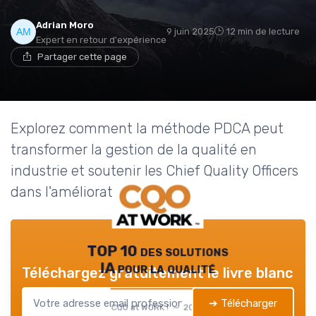
Adrian Moro
9 juin 2025
12 min de lecture
Expert en retour d'expérience
Partager cette page
Explorez comment la méthode PDCA peut
transformer la gestion de la qualité en
industrie et soutenir les Chief Quality Officers
dans l'amélioration continue.
TOP 10 des solutions
IA pour la qualité
Téléchargez gratuitement le livre blanc
➔ Télécharger
CQO at WORK ! — 2026