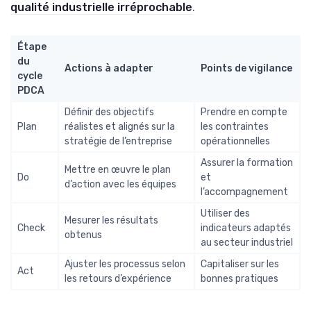
qualité industrielle irréprochable
.
Étape
du
Actions à adapter
Points de vigilance
cycle
PDCA
Définir des objectifs
Prendre en compte
Plan
réalistes et alignés sur la
les contraintes
stratégie de l’entreprise
opérationnelles
Assurer la formation
Mettre en œuvre le plan
Do
et
d’action avec les équipes
l’accompagnement
Utiliser des
Mesurer les résultats
Check
indicateurs adaptés
obtenus
au secteur industriel
Ajuster les processus selon
Capitaliser sur les
Act
les retours d’expérience
bonnes pratiques