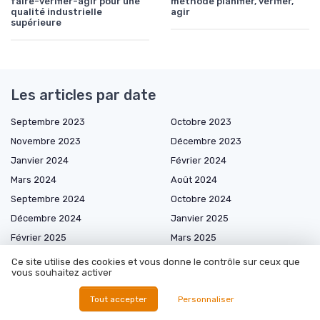
faire-vérifier-agir pour une
méthode planifier, vérifier,
qualité industrielle
agir
supérieure
Les articles par date
Septembre 2023
Octobre 2023
Novembre 2023
Décembre 2023
Janvier 2024
Février 2024
Mars 2024
Août 2024
Septembre 2024
Octobre 2024
Décembre 2024
Janvier 2025
Février 2025
Mars 2025
Avril 2025
Mai 2025
Ce site utilise des cookies et vous donne le contrôle sur ceux que
vous souhaitez activer
Juin 2025
Juillet 2025
Août 2025
Septembre 2025
Tout accepter
Personnaliser
Octobre 2025
Novembre 2025