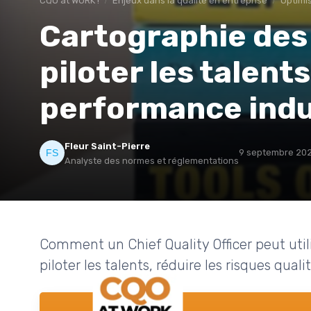
CQO at WORK !
Enjeux dans la qualité en entreprise
Optimi
Cartographie des
piloter les talent
performance indu
Fleur Saint-Pierre
9 septembre 20
Analyste des normes et réglementations
Comment un Chief Quality Officer peut uti
piloter les talents, réduire les risques qual