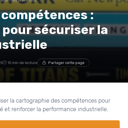
sation des processus
 compétences :
s pour sécuriser la
strielle
25
10 min de lecture
Partager cette page
liser la cartographie des compétences pour
ité et renforcer la performance industrielle.