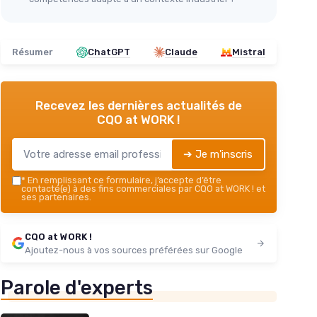
Résumer
ChatGPT
Claude
Mistral
Recevez les dernières actualités de
CQO at WORK !
➔ Je m'inscris
*
En remplissant ce formulaire, j’accepte d’être
contacté(e) à des fins commerciales par CQO at WORK ! et
ses partenaires.
CQO at WORK !
Ajoutez-nous à vos sources préférées sur Google
Parole d'experts