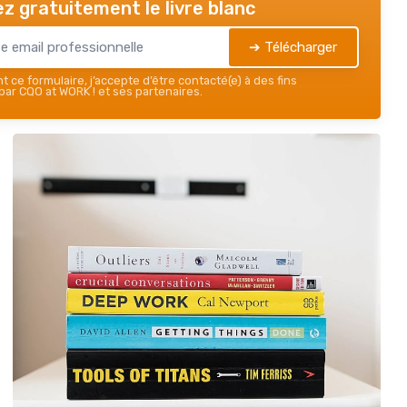
z gratuitement le livre blanc
➔ Télécharger
 ce formulaire, j’accepte d’être contacté(e) à des fins
ar CQO at WORK ! et ses partenaires.