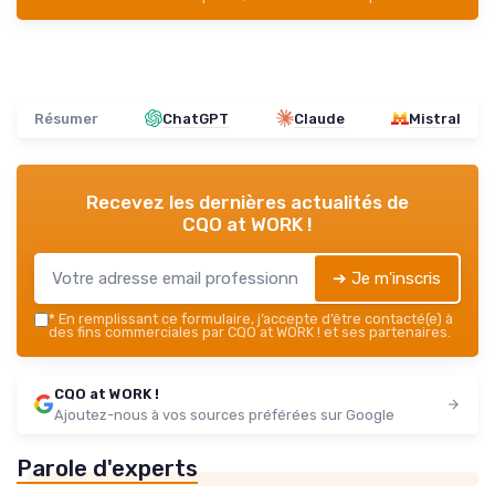
Résumer
ChatGPT
Claude
Mistral
Recevez les dernières actualités de
CQO at WORK !
➔ Je m'inscris
*
En remplissant ce formulaire, j’accepte d’être contacté(e) à
des fins commerciales par CQO at WORK ! et ses partenaires.
CQO at WORK !
Ajoutez-nous à vos sources préférées sur Google
Parole d'experts