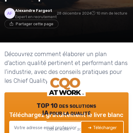
Alexandre Fargeot
28 décembre 2024
10 min de lecture
Expert en recrutement
Partager cette page
Découvrez comment élaborer un plan
d’action qualité pertinent et performant dans
l’industrie, avec des conseils pratiques pour
les Chief Quality Officers.
TOP 10 des solutions
IA pour la qualité
Téléchargez gratuitement le livre blanc
➔ Télécharger
CQO at WORK ! — 2026