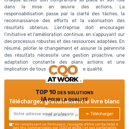
dans la mise en œuvre des actions. La
responsabilisation passe par la clarté des tâches, la
reconnaissance des efforts et la valorisation des
résultats obtenus. L’entreprise doit encourager
l’initiative et l’amélioration continue, en s’appuyant sur
des processus robustes et des ressources adaptées. En
résumé, piloter le changement et assurer la pérennité
des résultats nécessite une gestion proactive, une
adaptation constante des plans actions et une
implication de tous dans la démarche qualité.
TOP 10 des solutions
IA pour la qualité
Téléchargez gratuitement le livre blanc
➔ Télécharger
CQO at WORK ! — 2026
*
En remplissant ce formulaire, j’accepte d’être contacté(e) à
des fins commerciales par CQO at WORK ! et ses partenaires.