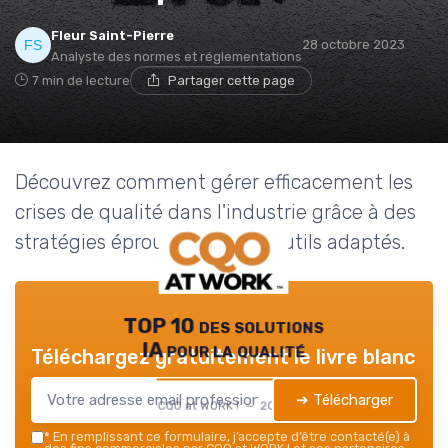
Fleur Saint-Pierre
28 octobre 2023
Analyste des normes et réglementations
7 min de lecture
Partager cette page
Découvrez comment gérer efficacement les
crises de qualité dans l'industrie grâce à des
stratégies éprouvées et des outils adaptés.
TOP 10 des solutions
IA pour la qualité
Téléchargez gratuitement le livre blanc
➔ Télécharger
CQO at WORK ! — 2026
*
En remplissant ce formulaire, j’accepte d’être contacté(e) à