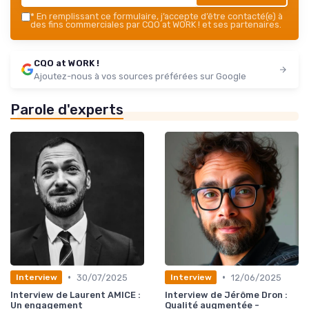
*
En remplissant ce formulaire, j’accepte d’être contacté(e) à
des fins commerciales par CQO at WORK ! et ses partenaires.
CQO at WORK !
Ajoutez-nous à vos sources préférées sur Google
Parole d'experts
•
•
30/07/2025
12/06/2025
Interview
Interview
Interview de Laurent AMICE :
Interview de Jérôme Dron :
Un engagement
Qualité augmentée -