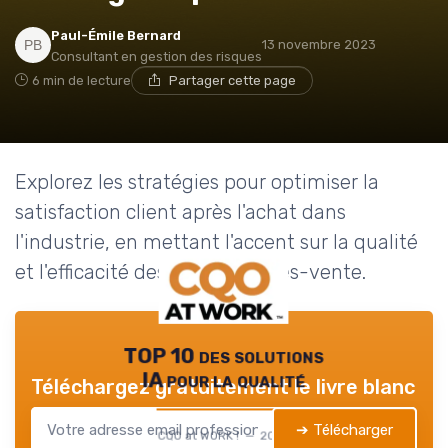
Paul-Émile Bernard
13 novembre 2023
Consultant en gestion des risques
6 min de lecture
Partager cette page
Explorez les stratégies pour optimiser la
satisfaction client après l'achat dans
l'industrie, en mettant l'accent sur la qualité
et l'efficacité des services après-vente.
TOP 10 des solutions
IA pour la qualité
Téléchargez gratuitement le livre blanc
➔ Télécharger
CQO at WORK ! — 2026