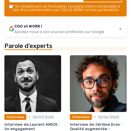
*
En remplissant ce formulaire, j’accepte d’être contacté(e) à
des fins commerciales par CQO at WORK ! et ses partenaires.
CQO at WORK !
Ajoutez-nous à vos sources préférées sur Google
Parole d'experts
•
•
30/07/2025
12/06/2025
Interview
Interview
Interview de Laurent AMICE :
Interview de Jérôme Dron :
Un engagement
Qualité augmentée -