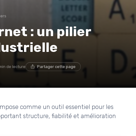
iers
net : un pilier
dustrielle
 min de lecture
Partager cette page
impose comme un outil essentiel pour les
portant structure, fiabilité et amélioration