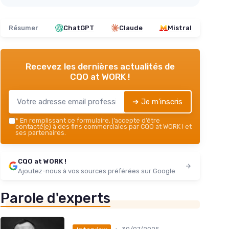
Résumer
ChatGPT
Claude
Mistral
Recevez les dernières actualités de
CQO at WORK !
➔ Je m'inscris
*
En remplissant ce formulaire, j’accepte d’être
contacté(e) à des fins commerciales par CQO at WORK ! et
ses partenaires.
CQO at WORK !
Ajoutez-nous à vos sources préférées sur Google
Parole d'experts