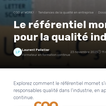
CQO at WORK !
Tendances de la qualité en entreprise
Doss
Le référentiel mor
pour la qualité in
Laurent Pelletier
23 novembre 2025
11
Formateur en formation continue
Explorez comment le référentiel mornet s'
responsables qualité dans l'industrie, en ap
continue.