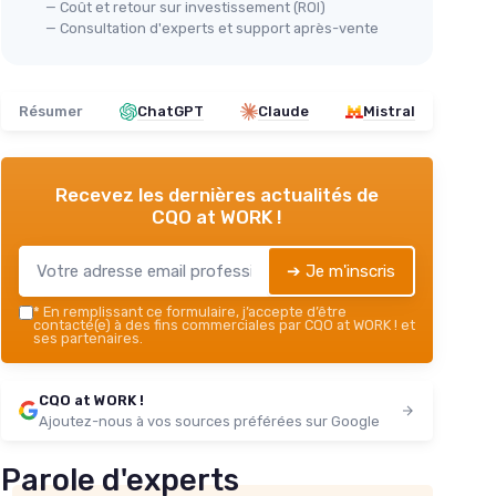
— Coût et retour sur investissement (ROI)
— Consultation d'experts et support après-vente
Résumer
ChatGPT
Claude
Mistral
Recevez les dernières actualités de
CQO at WORK !
➔ Je m'inscris
*
En remplissant ce formulaire, j’accepte d’être
contacté(e) à des fins commerciales par CQO at WORK ! et
ses partenaires.
CQO at WORK !
Ajoutez-nous à vos sources préférées sur Google
Parole d'experts