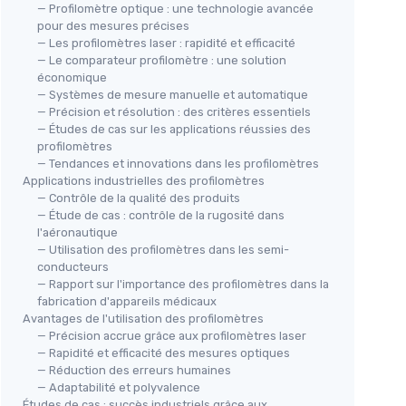
— Profilomètre optique : une technologie avancée
pour des mesures précises
— Les profilomètres laser : rapidité et efficacité
— Le comparateur profilomètre : une solution
économique
— Systèmes de mesure manuelle et automatique
— Précision et résolution : des critères essentiels
— Études de cas sur les applications réussies des
profilomètres
— Tendances et innovations dans les profilomètres
Applications industrielles des profilomètres
— Contrôle de la qualité des produits
— Étude de cas : contrôle de la rugosité dans
l'aéronautique
— Utilisation des profilomètres dans les semi-
conducteurs
— Rapport sur l'importance des profilomètres dans la
fabrication d'appareils médicaux
Avantages de l'utilisation des profilomètres
— Précision accrue grâce aux profilomètres laser
— Rapidité et efficacité des mesures optiques
— Réduction des erreurs humaines
— Adaptabilité et polyvalence
Études de cas : succès industriels grâce aux