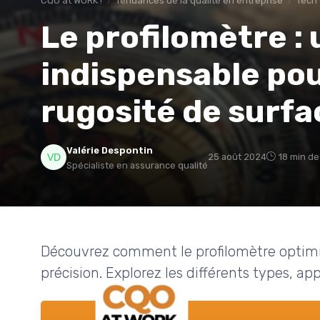
CQO at WORK !
Tendances de la qualité en entreprise
Tech
Le profilomètre : 
indispensable pou
rugosité de surfa
Valérie Despontin
25 août 2024
18 min de
Spécialiste en assurance qualité
Découvrez comment le profilomètre optimis
précision. Explorez les différents types, ap