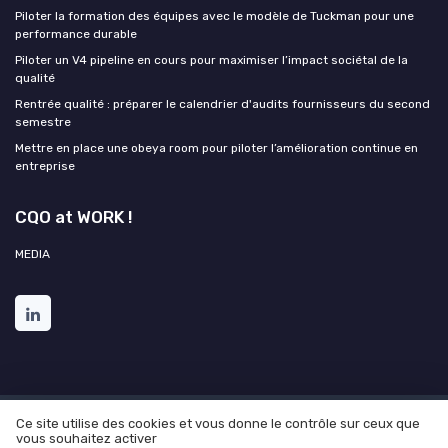
Piloter la formation des équipes avec le modèle de Tuckman pour une
performance durable
Piloter un V4 pipeline en cours pour maximiser l’impact sociétal de la
qualité
Rentrée qualité : préparer le calendrier d'audits fournisseurs du second
semestre
Mettre en place une obeya room pour piloter l’amélioration continue en
entreprise
CQO at WORK !
MEDIA
Ce site utilise des cookies et vous donne le contrôle sur ceux que
Mentions légales
Politique de confidentialité
Grande
vous souhaitez activer
enquête 2025 sur l'IA et les directions qualité