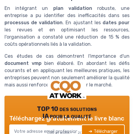
En intégrant un
plan validation
robuste, une
entreprise a pu identifier des inefficacités dans ses
processus de validation
. En ajustant les
dates pour
les revues et en optimisant les ressources,
l'organisation a constaté une réduction de 15 % des
coûts opérationnels liés à la validation.
Ces études de cas démontrent l'importance d'un
document vmp
bien élaboré. En abordant les défis
courants et en appliquant les meilleures pratiques, les
entreprises peuvent non seulement améliorer la qualité
mais aussi renforcer leur position sur le marché.
TOP 10 des solutions
IA pour la qualité
Téléchargez gratuitement le livre blanc
➔ Télécharger
CQO at WORK ! — 2026