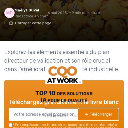
Maëlys Duval
6 mai 2025
9 min de lecture
Rédactrice en chef
Partager cette page
Explorez les éléments essentiels du plan
directeur de validation et son rôle crucial
dans l'amélioration de la qualité industrielle.
TOP 10 des solutions
IA pour la qualité
Téléchargez gratuitement le livre blanc
➔ Télécharger
CQO at WORK ! — 2026
*
En remplissant ce formulaire, j’accepte d’être contacté(e) à