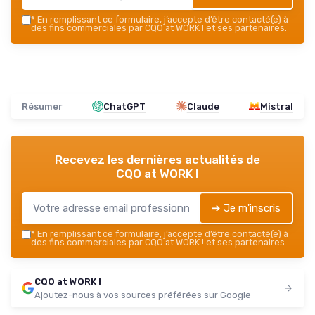
*
En remplissant ce formulaire, j’accepte d’être contacté(e) à
des fins commerciales par CQO at WORK ! et ses partenaires.
Résumer
ChatGPT
Claude
Mistral
Recevez les dernières actualités de
CQO at WORK !
➔ Je m'inscris
*
En remplissant ce formulaire, j’accepte d’être contacté(e) à
des fins commerciales par CQO at WORK ! et ses partenaires.
CQO at WORK !
Ajoutez-nous à vos sources préférées sur Google