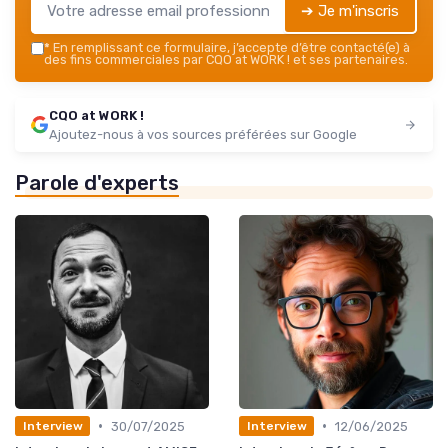
➔ Je m'inscris
*
En remplissant ce formulaire, j’accepte d’être contacté(e) à
des fins commerciales par CQO at WORK ! et ses partenaires.
CQO at WORK !
Ajoutez-nous à vos sources préférées sur Google
Parole d'experts
•
•
30/07/2025
12/06/2025
Interview
Interview