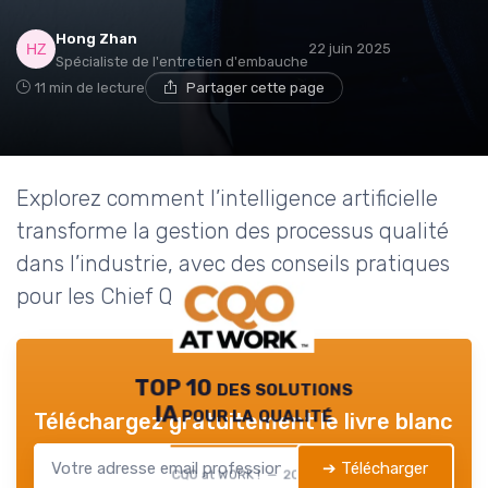
Hong Zhan
22 juin 2025
Spécialiste de l'entretien d'embauche
11 min de lecture
Partager cette page
Explorez comment l’intelligence artificielle
transforme la gestion des processus qualité
dans l’industrie, avec des conseils pratiques
pour les Chief Quality Officers.
TOP 10 des solutions
IA pour la qualité
Téléchargez gratuitement le livre blanc
➔ Télécharger
CQO at WORK ! — 2026