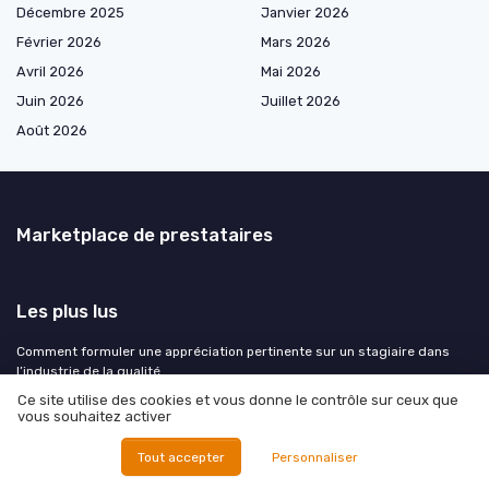
Décembre 2025
Janvier 2026
Février 2026
Mars 2026
Avril 2026
Mai 2026
Juin 2026
Juillet 2026
Août 2026
Marketplace de prestataires
Les plus lus
Comment formuler une appréciation pertinente sur un stagiaire dans
l’industrie de la qualité
Essai coprec : comprendre les essais et vérifications pour garantir la
Ce site utilise des cookies et vous donne le contrôle sur ceux que
vous souhaitez activer
qualité
Élaborer un projet d'accueil pour assistant maternel en cinq pages
Tout accepter
Personnaliser
Comprendre et gérer l'erreur maximale tolérée dans l'industrie