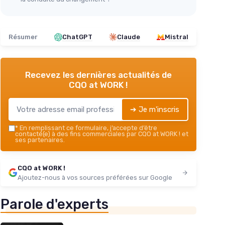
Résumer
ChatGPT
Claude
Mistral
Recevez les dernières actualités de
CQO at WORK !
➔ Je m'inscris
*
En remplissant ce formulaire, j’accepte d’être
contacté(e) à des fins commerciales par CQO at WORK ! et
ses partenaires.
CQO at WORK !
Ajoutez-nous à vos sources préférées sur Google
Parole d'experts