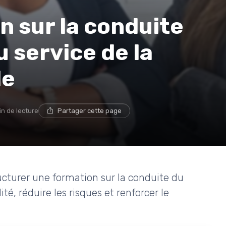
n sur la conduite
 service de la
le
in de lecture
Partager cette page
ucturer une formation sur la conduite du
é, réduire les risques et renforcer le