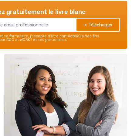
z gratuitement le livre blanc
➔ Télécharger
 ce formulaire, j’accepte d’être contacté(e) à des fins
ar CQO at WORK ! et ses partenaires.