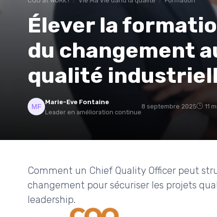
CQO at WORK !
Vie Ma Vie dand la qualité
Formation
Élever la formatio
du changement au
qualité industriel
Marie-Eve Fontaine
8 septembre 2025
11 m
Leader en amélioration continue
Comment un Chief Quality Officer peut str
changement pour sécuriser les projets qualit
leadership.