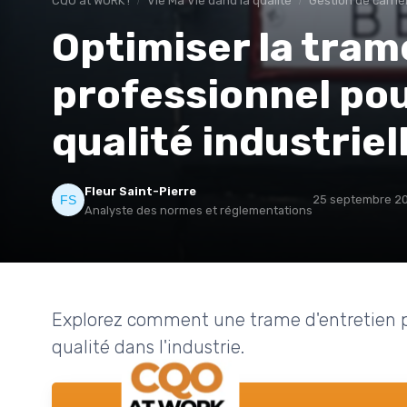
CQO at WORK !
Vie Ma Vie dand la qualité
Gestion de carriè
Optimiser la tram
professionnel pou
qualité industriel
Fleur Saint-Pierre
25 septembre 2
Analyste des normes et réglementations
Explorez comment une trame d'entretien pr
qualité dans l'industrie.