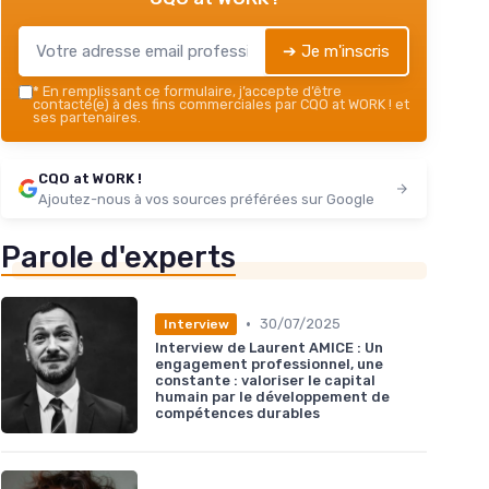
➔ Je m'inscris
*
En remplissant ce formulaire, j’accepte d’être
contacté(e) à des fins commerciales par CQO at WORK ! et
ses partenaires.
CQO at WORK !
Ajoutez-nous à vos sources préférées sur Google
Parole d'experts
•
30/07/2025
Interview
Interview de Laurent AMICE : Un
engagement professionnel, une
constante : valoriser le capital
humain par le développement de
compétences durables