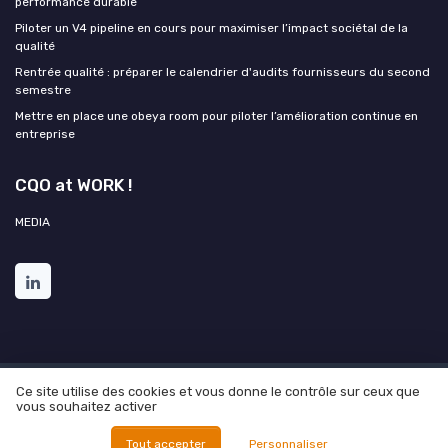
performance durable
Piloter un V4 pipeline en cours pour maximiser l’impact sociétal de la
qualité
Rentrée qualité : préparer le calendrier d'audits fournisseurs du second
semestre
Mettre en place une obeya room pour piloter l’amélioration continue en
entreprise
CQO at WORK !
MEDIA
Ce site utilise des cookies et vous donne le contrôle sur ceux que
Mentions légales
Politique de confidentialité
Grande
vous souhaitez activer
enquête 2025 sur l'IA et les directions qualité
© CQO at WORK ! 2026
Tout accepter
Personnaliser