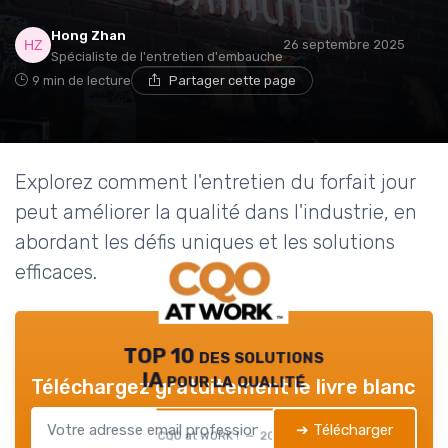
Hong Zhan
26 septembre 2025
Spécialiste de l'entretien d'embauche
9 min de lecture
Partager cette page
Explorez comment l'entretien du forfait jour
peut améliorer la qualité dans l'industrie, en
abordant les défis uniques et les solutions
efficaces.
TOP 10 des solutions
IA pour la qualité
Téléchargez gratuitement le livre blanc
➔ Télécharger
CQO at WORK ! — 2026