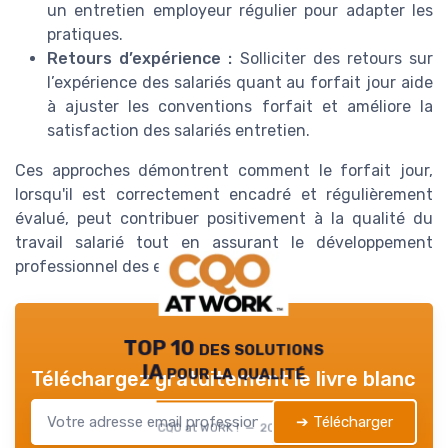
un entretien employeur régulier pour adapter les
pratiques.
Retours d’expérience :
Solliciter des retours sur
l’expérience des salariés quant au forfait jour aide
à ajuster les conventions forfait et améliore la
satisfaction des salariés entretien.
Ces approches démontrent comment le forfait jour,
lorsqu'il est correctement encadré et régulièrement
évalué, peut contribuer positivement à la qualité du
travail salarié tout en assurant le développement
professionnel des employés.
TOP 10 des solutions
IA pour la qualité
Téléchargez gratuitement le livre blanc
➔ Télécharger
CQO at WORK ! — 2026