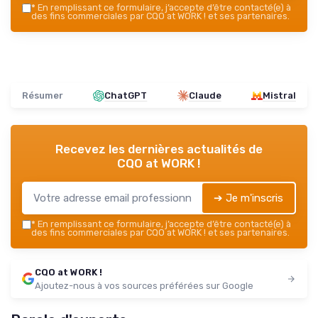
*
En remplissant ce formulaire, j’accepte d’être contacté(e) à
des fins commerciales par CQO at WORK ! et ses partenaires.
Résumer
ChatGPT
Claude
Mistral
Recevez les dernières actualités de
CQO at WORK !
➔ Je m'inscris
*
En remplissant ce formulaire, j’accepte d’être contacté(e) à
des fins commerciales par CQO at WORK ! et ses partenaires.
CQO at WORK !
Ajoutez-nous à vos sources préférées sur Google