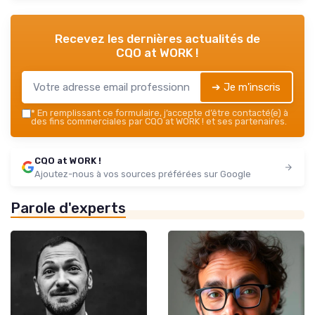
Recevez les dernières actualités de
CQO at WORK !
➔ Je m'inscris
*
En remplissant ce formulaire, j’accepte d’être contacté(e) à
des fins commerciales par CQO at WORK ! et ses partenaires.
CQO at WORK !
Ajoutez-nous à vos sources préférées sur Google
Parole d'experts