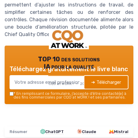
permettent d’ajuster les instructions de travail, de
simplifier certaines tâches ou de renforcer des
contrôles. Chaque révision documentée alimente alors
une boucle d’amélioration structurée, pilotée par le
Chief Quality Officer.
TOP 10 des solutions
IA pour la qualité
Téléchargez gratuitement le livre blanc
➔ Télécharger
CQO at WORK ! — 2026
*
En remplissant ce formulaire, j’accepte d’être contacté(e) à
des fins commerciales par CQO at WORK ! et ses partenaires.
Résumer
ChatGPT
Claude
Mistral