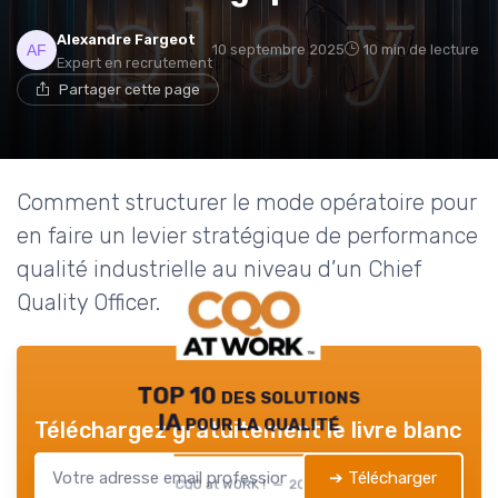
Alexandre Fargeot
10 septembre 2025
10 min de lecture
Expert en recrutement
Partager cette page
Comment structurer le mode opératoire pour
en faire un levier stratégique de performance
qualité industrielle au niveau d’un Chief
Quality Officer.
TOP 10 des solutions
IA pour la qualité
Téléchargez gratuitement le livre blanc
➔ Télécharger
CQO at WORK ! — 2026