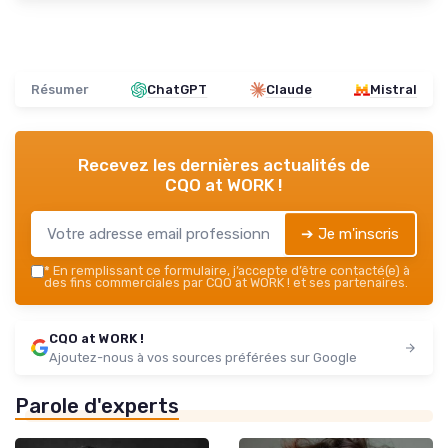
Résumer
ChatGPT
Claude
Mistral
Recevez les dernières actualités de
CQO at WORK !
➔ Je m'inscris
*
En remplissant ce formulaire, j’accepte d’être contacté(e) à
des fins commerciales par CQO at WORK ! et ses partenaires.
CQO at WORK !
Ajoutez-nous à vos sources préférées sur Google
Parole d'experts