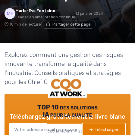
Marie-Eve Fontaine
13 janvier 2024
Leader en amélioration continue
10 min de lecture
Partager cette page
Explorez comment une gestion des risques
innovante transforme la qualité dans
l'industrie. Conseils pratiques et stratégies
pour les Chief Quality Officers.
TOP 10 des solutions
IA pour la qualité
Téléchargez gratuitement le livre blanc
➔ Télécharger
CQO at WORK ! — 2026