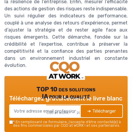
la résilience de l’entreprise. Enfin, mesurer l’efficacité
des actions de gestion des risques reste indispensable.
Un suivi régulier des indicateurs de performance,
couplé à une analyse des retours d’expérience, permet
d’ajuster la stratégie et de rester agile face aux
risques émergents. Cette démarche, fondée sur la
crédibilité et l’expertise, contribue à préserver la
compétitivité et la confiance des parties prenantes
dans un environnement industriel en constante
évolution.
TOP 10 des solutions
IA pour la qualité
Téléchargez gratuitement le livre blanc
➔ Télécharger
CQO at WORK ! — 2026
*
En remplissant ce formulaire, j’accepte d’être contacté(e) à
des fins commerciales par CQO at WORK ! et ses partenaires.