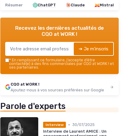
Résumer
ChatGPT
Claude
Mistral
Recevez les dernières actualités de
CQO at WORK !
➔ Je m'inscris
*
En remplissant ce formulaire, j’accepte d’être
contacté(e) à des fins commerciales par CQO at WORK ! et
ses partenaires.
CQO at WORK !
Ajoutez-nous à vos sources préférées sur Google
Parole d'experts
•
30/07/2025
Interview
Interview de Laurent AMICE : Un
engagement professionnel, une