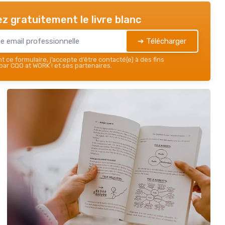
z gratuitement le livre blanc
➔ Télécharger
 ce formulaire, j’accepte d’être contacté(e) à des fins
ar CQO at WORK ! et ses partenaires.