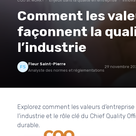
CQO at WORK !
Enjeux dans la qualité en entreprise
Innovat
Comment les vale
façonnent la qual
l’industrie
Fleur Saint-Pierre
29 novembre 20
Analyste des normes et réglementations
Explorez comment les valeurs d’entreprise 
l’industrie et le rôle clé du Chief Quality O
durable.