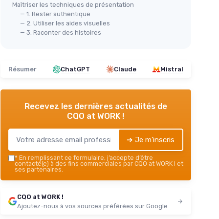
Maîtriser les techniques de présentation
— 1. Rester authentique
— 2. Utiliser les aides visuelles
— 3. Raconter des histoires
Résumer
ChatGPT
Claude
Mistral
Recevez les dernières actualités de
CQO at WORK !
➔ Je m'inscris
*
En remplissant ce formulaire, j’accepte d’être
contacté(e) à des fins commerciales par CQO at WORK ! et
ses partenaires.
CQO at WORK !
Ajoutez-nous à vos sources préférées sur Google