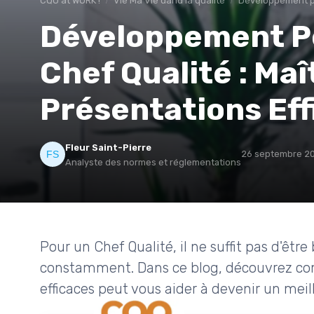
CQO at WORK !
Vie Ma Vie dand la qualité
Développement p
Développement Pe
Chef Qualité : Maît
Présentations Eff
Fleur Saint-Pierre
26 septembre 2
Analyste des normes et réglementations
Pour un Chef Qualité, il ne suffit pas d'être
constamment. Dans ce blog, découvrez com
efficaces peut vous aider à devenir un meill