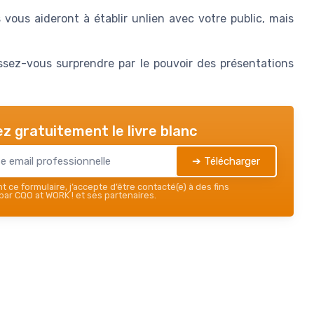
 vous aideront à établir unlien avec votre public, mais
issez-vous surprendre par le pouvoir des présentations
z gratuitement le livre blanc
➔ Télécharger
 ce formulaire, j’accepte d’être contacté(e) à des fins
ar CQO at WORK ! et ses partenaires.