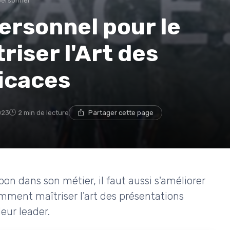
ersonnel
rsonnel pour le
riser l'Art des
icaces
023
2 min de lecture
Partager cette page
 bon dans son métier, il faut aussi s'améliorer
ment maîtriser l'art des présentations
eur leader.