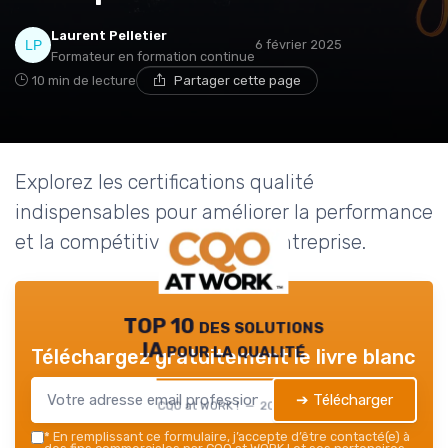
Laurent Pelletier
6 février 2025
Formateur en formation continue
10 min de lecture
Partager cette page
Explorez les certifications qualité
indispensables pour améliorer la performance
et la compétitivité de votre entreprise.
TOP 10 des solutions
IA pour la qualité
Téléchargez gratuitement le livre blanc
➔ Télécharger
CQO at WORK ! — 2026
*
En remplissant ce formulaire, j’accepte d’être contacté(e) à