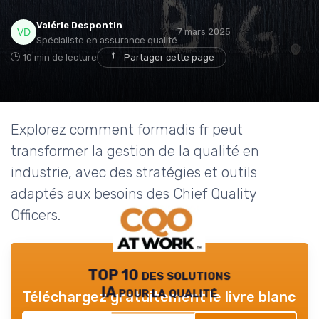
Valérie Despontin
7 mars 2025
Spécialiste en assurance qualité
10 min de lecture
Partager cette page
Explorez comment formadis fr peut
transformer la gestion de la qualité en
industrie, avec des stratégies et outils
adaptés aux besoins des Chief Quality
Officers.
TOP 10 des solutions
IA pour la qualité
Téléchargez gratuitement le livre blanc