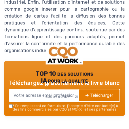
industriel. Enfin, l’utilisation d’internet et de solutions
comme google inserer pour la cartographie ou la
création de cartes facilite la diffusion des bonnes
pratiques et l’orientation des équipes. Cette
dynamique d’apprentissage continu, soutenue par des
formations ligne et des parcours adaptés, permet
d’assurer la conformité et la performance durable des
organisations industrielles.
TOP 10 des solutions
IA pour la qualité
Téléchargez gratuitement le livre blanc
➔ Télécharger
CQO at WORK ! — 2026
*
En remplissant ce formulaire, j’accepte d’être contacté(e) à
des fins commerciales par CQO at WORK ! et ses partenaires.