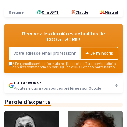
Résumer
ChatGPT
Claude
Mistral
Recevez les dernières actualités de
CQO at WORK !
➔ Je m'inscris
*
En remplissant ce formulaire, j’accepte d’être contacté(e) à
des fins commerciales par CQO at WORK ! et ses partenaires.
CQO at WORK !
Ajoutez-nous à vos sources préférées sur Google
Parole d'experts