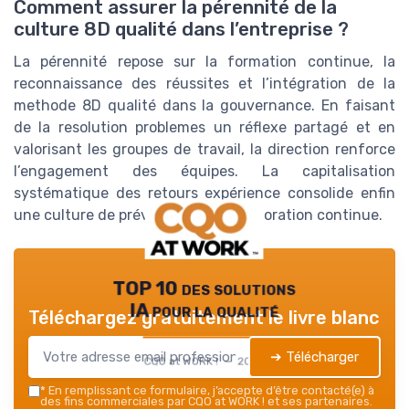
Comment assurer la pérennité de la
culture 8D qualité dans l’entreprise ?
La pérennité repose sur la formation continue, la
reconnaissance des réussites et l’intégration de la
methode 8D qualité dans la gouvernance. En faisant
de la resolution problemes un réflexe partagé et en
valorisant les groupes de travail, la direction renforce
l’engagement des équipes. La capitalisation
systématique des retours expérience consolide enfin
une culture de prévention et d’amélioration continue.
TOP 10 des solutions
IA pour la qualité
Téléchargez gratuitement le livre blanc
➔ Télécharger
CQO at WORK ! — 2026
*
En remplissant ce formulaire, j’accepte d’être contacté(e) à
des fins commerciales par CQO at WORK ! et ses partenaires.