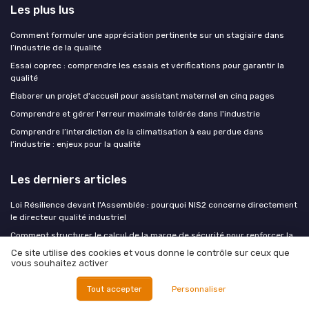
Les plus lus
Comment formuler une appréciation pertinente sur un stagiaire dans
l’industrie de la qualité
Essai coprec : comprendre les essais et vérifications pour garantir la
qualité
Élaborer un projet d'accueil pour assistant maternel en cinq pages
Comprendre et gérer l'erreur maximale tolérée dans l'industrie
Comprendre l’interdiction de la climatisation à eau perdue dans
l’industrie : enjeux pour la qualité
Les derniers articles
Loi Résilience devant l'Assemblée : pourquoi NIS2 concerne directement
le directeur qualité industriel
Comment structurer le calcul de la marge de sécurité pour renforcer la
gestion des risques en entreprise
Ce site utilise des cookies et vous donne le contrôle sur ceux que
vous souhaitez activer
Structurer un V4 pipeline en cours pour sécuriser la qualité industrielle
Changement climatique et SMQ : ce qu'ISO 9001:2026 exige
Tout accepter
Personnaliser
concrètement du directeur qualité