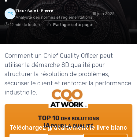
Fleur Saint-Pierre
15 juin 2025
Analyste des normes et réglementations
12 min de lecture
Partager cette page
Comment un Chief Quality Officer peut
utiliser la démarche 8D qualité pour
structurer la résolution de problèmes,
sécuriser le client et renforcer la performance
industrielle.
TOP 10 des solutions
IA pour la qualité
Téléchargez gratuitement le livre blanc