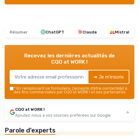
Résumer
ChatGPT
Claude
Mistral
Recevez les dernières actualités de
CQO at WORK !
➔ Je m'inscris
*
En remplissant ce formulaire, j’accepte d’être contacté(e) à
des fins commerciales par CQO at WORK ! et ses partenaires.
CQO at WORK !
Ajoutez-nous à vos sources préférées sur Google
Parole d'experts