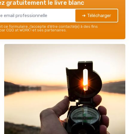
z gratuitement le livre blanc
➔ Télécharger
 ce formulaire, j’accepte d’être contacté(e) à des fins
ar CQO at WORK ! et ses partenaires.