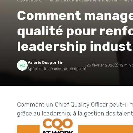
CQO at WORK !
Tendances de la qualité en entreprise
Tech
Comment manage r
qualité pour renfo
leadership indust
Valérie Despontin
25 février 2026
12 min 
Spécialiste en assurance qualité
Comment un Chief Quality Officer peut-il m
grâce au leadership, à la gestion des talents