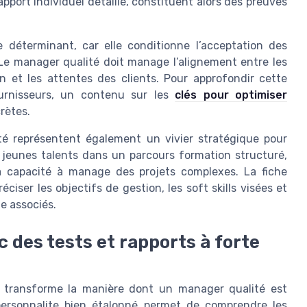
port individuel détaillé, constituent alors des preuves
e déterminant, car elle conditionne l’acceptation des
 Le manager qualité doit manage l’alignement entre les
in et les attentes des clients. Pour approfondir cette
ournisseurs, un contenu sur les
clés pour optimiser
rètes.
ité représentent également un vivier stratégique pour
s jeunes talents dans un parcours formation structuré,
sa capacité à manage des projets complexes. La fiche
ser les objectifs de gestion, les soft skills visées et
e associés.
c des tests et rapports à forte
 transforme la manière dont un manager qualité est
rsonnalite bien étalonné permet de comprendre les