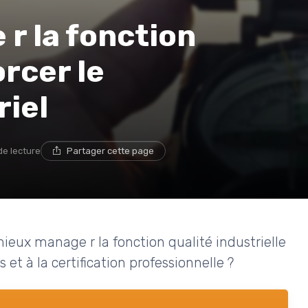
 la fonction
rcer le
riel
de lecture
Partager cette page
ieux manage r la fonction qualité industrielle
 et à la certification professionnelle ?