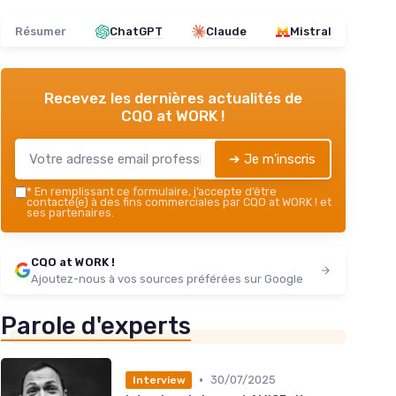
Résumer
ChatGPT
Claude
Mistral
Recevez les dernières actualités de
CQO at WORK !
➔ Je m'inscris
*
En remplissant ce formulaire, j’accepte d’être
contacté(e) à des fins commerciales par CQO at WORK ! et
ses partenaires.
CQO at WORK !
Ajoutez-nous à vos sources préférées sur Google
Parole d'experts
•
30/07/2025
Interview