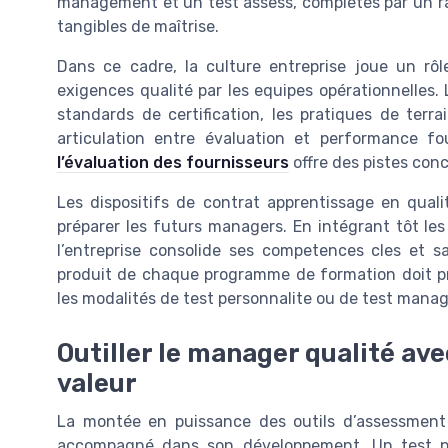
management et un test assess, complétés par un rap
tangibles de maîtrise.
Dans ce cadre, la culture entreprise joue un rôl
exigences qualité par les equipes opérationnelles.
standards de certification, les pratiques de terra
articulation entre évaluation et performance f
l’évaluation des fournisseurs
offre des pistes conc
Les dispositifs de contrat apprentissage en qual
préparer les futurs managers. En intégrant tôt le
l’entreprise consolide ses competences cles et 
produit de chaque programme de formation doit préci
les modalités de test personnalite ou de test manag
Outiller le manager qualité ave
valeur
La montée en puissance des outils d’assessment
accompagné dans son développement. Un test pe