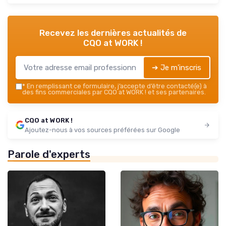
Recevez les dernières actualités de
CQO at WORK !
➔ Je m'inscris
*
En remplissant ce formulaire, j’accepte d’être contacté(e) à
des fins commerciales par CQO at WORK ! et ses partenaires.
CQO at WORK !
Ajoutez-nous à vos sources préférées sur Google
Parole d'experts