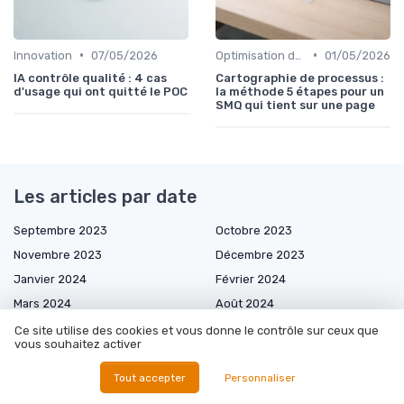
•
•
Innovation
07/05/2026
Optimisation des processus
01/05/2026
IA contrôle qualité : 4 cas
Cartographie de processus :
d'usage qui ont quitté le POC
la méthode 5 étapes pour un
SMQ qui tient sur une page
Les articles par date
Septembre 2023
Octobre 2023
Novembre 2023
Décembre 2023
Janvier 2024
Février 2024
Mars 2024
Août 2024
Septembre 2024
Octobre 2024
Ce site utilise des cookies et vous donne le contrôle sur ceux que
vous souhaitez activer
Décembre 2024
Janvier 2025
Février 2025
Mars 2025
Tout accepter
Personnaliser
Avril 2025
Mai 2025