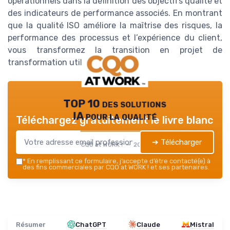
opérationnels dans la définition des objectifs qualité et
des indicateurs de performance associés. En montrant
que la qualité ISO améliore la maîtrise des risques, la
performance des processus et l’expérience du client,
vous transformez la transition en projet de
transformation utile et légitime.
TOP 10 des solutions
IA pour la qualité
Téléchargez gratuitement le livre blanc
➔ Télécharger
CQO at WORK ! — 2026
*
En remplissant ce formulaire, j’accepte d’être contacté(e) à
des fins commerciales par CQO at WORK ! et ses partenaires.
Résumer
ChatGPT
Claude
Mistral