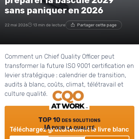
préparer la bascule 2029
sans paniquer en 2026
22 mai 2026
13 min de lecture
Partager cette page
Comment un Chief Quality Officer peut
transformer la future ISO 9001 certification en
levier stratégique : calendrier de transition,
audits à blanc, coûts, climat, télétravail et
culture qualité.
TOP 10 des solutions
IA pour la qualité
Téléchargez gratuitement le livre blanc