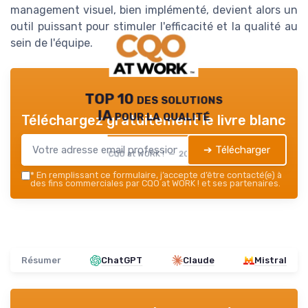
management visuel, bien implémenté, devient alors un
outil puissant pour stimuler l'efficacité et la qualité au
sein de l'équipe.
TOP 10 des solutions
IA pour la qualité
Téléchargez gratuitement le livre blanc
➔ Télécharger
CQO at WORK ! — 2026
*
En remplissant ce formulaire, j’accepte d’être contacté(e) à
des fins commerciales par CQO at WORK ! et ses partenaires.
Résumer
ChatGPT
Claude
Mistral