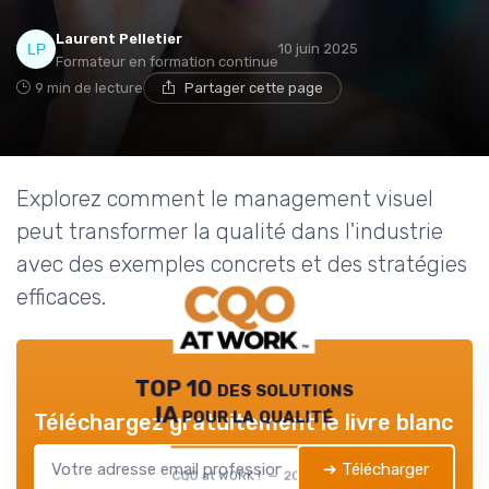
Laurent Pelletier
10 juin 2025
Formateur en formation continue
9 min de lecture
Partager cette page
Explorez comment le management visuel
peut transformer la qualité dans l'industrie
avec des exemples concrets et des stratégies
efficaces.
TOP 10 des solutions
IA pour la qualité
Téléchargez gratuitement le livre blanc
➔ Télécharger
CQO at WORK ! — 2026