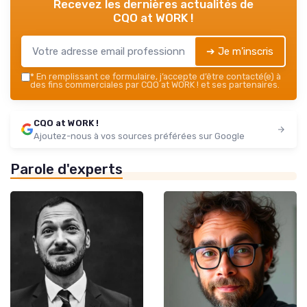
Recevez les dernières actualités de
CQO at WORK !
➔ Je m'inscris
*
En remplissant ce formulaire, j’accepte d’être contacté(e) à
des fins commerciales par CQO at WORK ! et ses partenaires.
CQO at WORK !
Ajoutez-nous à vos sources préférées sur Google
Parole d'experts