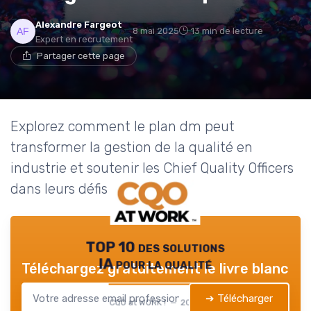
Alexandre Fargeot
8 mai 2025
13 min de lecture
Expert en recrutement
Partager cette page
Explorez comment le plan dm peut
transformer la gestion de la qualité en
industrie et soutenir les Chief Quality Officers
dans leurs défis quotidiens.
TOP 10 des solutions
IA pour la qualité
Téléchargez gratuitement le livre blanc
➔ Télécharger
CQO at WORK ! — 2026