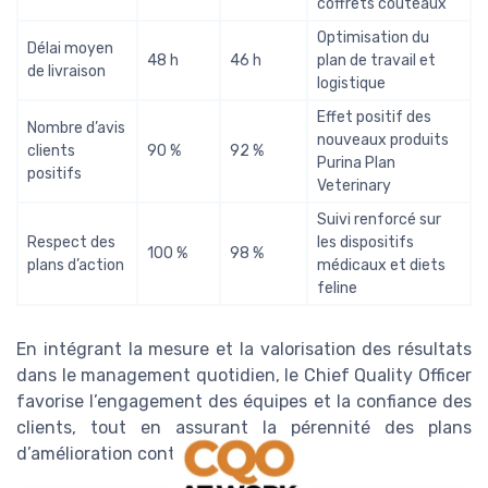
coffrets couteaux
Optimisation du
Délai moyen
48 h
46 h
plan de travail et
de livraison
logistique
Effet positif des
Nombre d’avis
nouveaux produits
clients
90 %
92 %
Purina Plan
positifs
Veterinary
Suivi renforcé sur
Respect des
les dispositifs
100 %
98 %
plans d’action
médicaux et diets
feline
En intégrant la mesure et la valorisation des résultats
dans le management quotidien, le Chief Quality Officer
favorise l’engagement des équipes et la confiance des
clients, tout en assurant la pérennité des plans
d’amélioration continue.