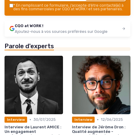
*
En remplissant ce formulaire, j’accepte d’être contacté(e) à
des fins commerciales par CQO at WORK ! et ses partenaires.
CQO at WORK !
Ajoutez-nous à vos sources préférées sur Google
Parole d'experts
•
•
30/07/2025
12/06/2025
Interview
Interview
Interview de Laurent AMICE :
Interview de Jérôme Dron :
Un engagement
Qualité augmentée -