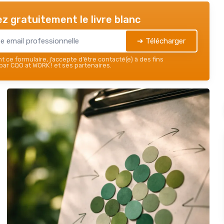
z gratuitement le livre blanc
➔ Télécharger
 ce formulaire, j’accepte d’être contacté(e) à des fins
ar CQO at WORK ! et ses partenaires.