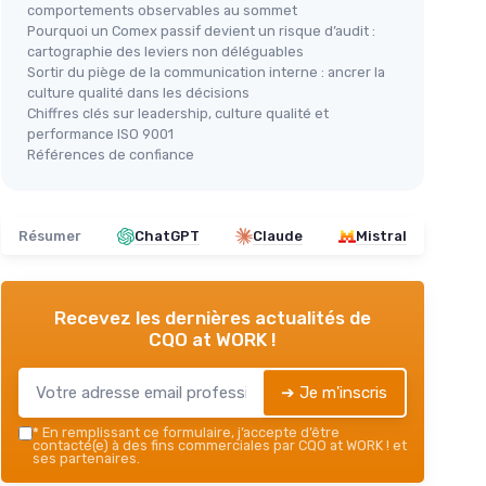
comportements observables au sommet
Pourquoi un Comex passif devient un risque d’audit :
cartographie des leviers non déléguables
Sortir du piège de la communication interne : ancrer la
culture qualité dans les décisions
Chiffres clés sur leadership, culture qualité et
performance ISO 9001
Références de confiance
Résumer
ChatGPT
Claude
Mistral
Recevez les dernières actualités de
CQO at WORK !
➔ Je m'inscris
*
En remplissant ce formulaire, j’accepte d’être
contacté(e) à des fins commerciales par CQO at WORK ! et
ses partenaires.