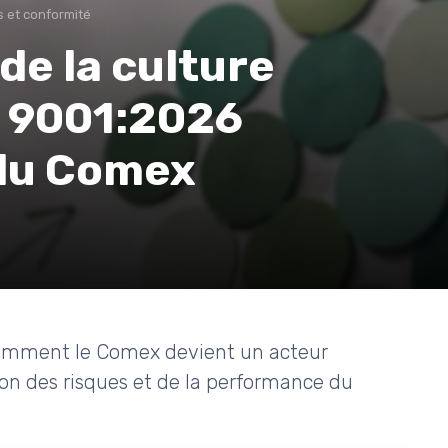
 et conformité
de la culture
SO 9001:2026
 du Comex
 comment le Comex devient un acteur
ion des risques et de la performance du