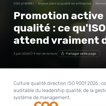
CQO at WORK !
Enjeux dans la qualité en entreprise
Normes
Promotion active 
qualité : ce qu'I
attend vraiment
3 juin 2026
9 min de lecture
Partager cette page
Culture qualité direction ISO 9001 2026 :
auditable du leadership qualité, de la gest
système de management.