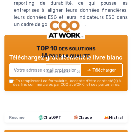
reporting de durabilité, ce qui pousse les
entreprises à aligner leurs données financières,
leurs données ESG et leurs indicateurs ESG dans
un cadre de gouvernance unifié.
TOP 10 des solutions
IA pour la qualité
Téléchargez gratuitement le livre blanc
➔ Télécharger
CQO at WORK ! — 2026
*
En remplissant ce formulaire, j’accepte d’être contacté(e) à
des fins commerciales par CQO at WORK ! et ses partenaires.
Résumer
ChatGPT
Claude
Mistral