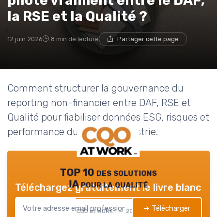
pilote vraiment entre le DAF,
la RSE et la Qualité ?
12 juin 2026
8 min de lecture
Partager cette page
Comment structurer la gouvernance du
reporting non-financier entre DAF, RSE et
Qualité pour fiabiliser données ESG, risques et
performance durable en industrie.
TOP 10 des solutions
IA pour la qualité
Téléchargez gratuitement le livre blanc
➔ Télécharger
CQO at WORK ! — 2026