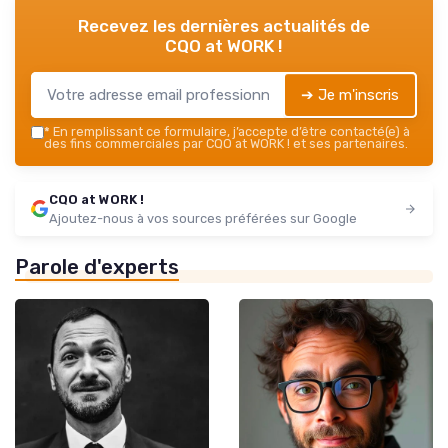
Recevez les dernières actualités de
CQO at WORK !
➔ Je m'inscris
*
En remplissant ce formulaire, j’accepte d’être contacté(e) à
des fins commerciales par CQO at WORK ! et ses partenaires.
CQO at WORK !
Ajoutez-nous à vos sources préférées sur Google
Parole d'experts