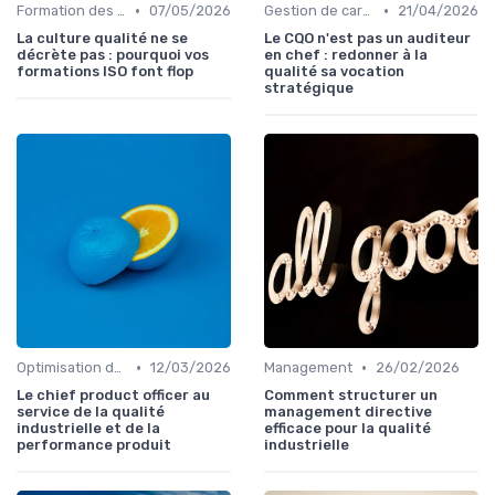
•
•
Formation des équipes
07/05/2026
Gestion de carrière
21/04/2026
La culture qualité ne se
Le CQO n'est pas un auditeur
décrète pas : pourquoi vos
en chef : redonner à la
formations ISO font flop
qualité sa vocation
stratégique
•
•
Optimisation des processus
12/03/2026
Management
26/02/2026
Le chief product officer au
Comment structurer un
service de la qualité
management directive
industrielle et de la
efficace pour la qualité
performance produit
industrielle