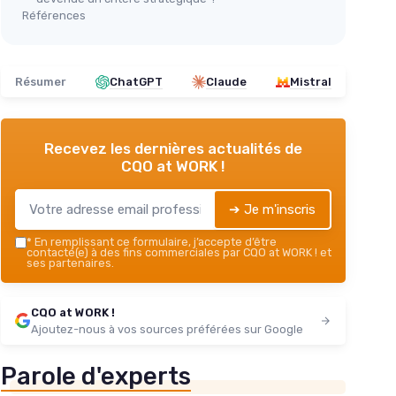
Références
Résumer
ChatGPT
Claude
Mistral
Recevez les dernières actualités de
CQO at WORK !
➔ Je m'inscris
*
En remplissant ce formulaire, j’accepte d’être
contacté(e) à des fins commerciales par CQO at WORK ! et
ses partenaires.
CQO at WORK !
Ajoutez-nous à vos sources préférées sur Google
Parole d'experts