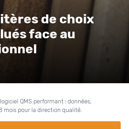
ritères de choix
lués face au
ionnel
 logiciel QMS performant : données,
8 mois pour la direction qualité.