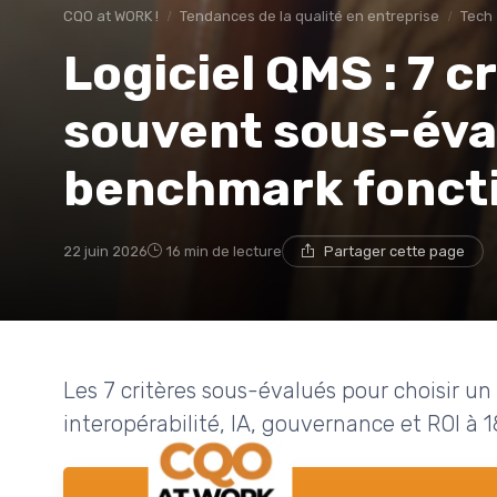
CQO at WORK !
Tendances de la qualité en entreprise
Tech
Logiciel QMS : 7 c
souvent sous-éva
benchmark fonct
22 juin 2026
16 min de lecture
Partager cette page
Les 7 critères sous-évalués pour choisir un
interopérabilité, IA, gouvernance et ROI à 1