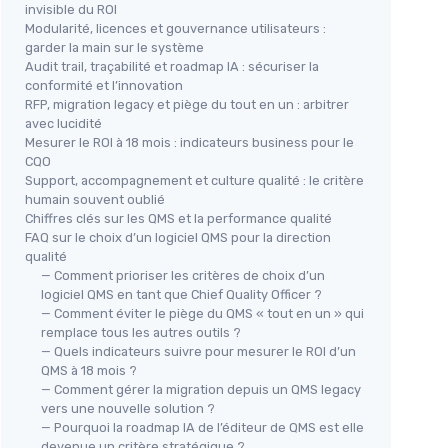
invisible du ROI
Modularité, licences et gouvernance utilisateurs :
garder la main sur le système
Audit trail, traçabilité et roadmap IA : sécuriser la
conformité et l’innovation
RFP, migration legacy et piège du tout en un : arbitrer
avec lucidité
Mesurer le ROI à 18 mois : indicateurs business pour le
CQO
Support, accompagnement et culture qualité : le critère
humain souvent oublié
Chiffres clés sur les QMS et la performance qualité
FAQ sur le choix d’un logiciel QMS pour la direction
qualité
— Comment prioriser les critères de choix d’un
logiciel QMS en tant que Chief Quality Officer ?
— Comment éviter le piège du QMS « tout en un » qui
remplace tous les autres outils ?
— Quels indicateurs suivre pour mesurer le ROI d’un
QMS à 18 mois ?
— Comment gérer la migration depuis un QMS legacy
vers une nouvelle solution ?
— Pourquoi la roadmap IA de l’éditeur de QMS est elle
devenue un critère stratégique ?