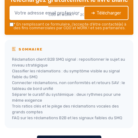
➔ Télécharger
CQO at WORK ! — 2026
*
En remplissant ce formulaire, j’accepte d’être contacté(e) à
des fins commerciales par CQO at WORK ! et ses partenaires.
SOMMAIRE
Réclamation client B2B SMQ signal : repositionner le sujet au
niveau stratégique
Classifier les réclamations : du symptôme visible au signal
faible du SMQ
Connecter réclamations, non conformités et retours SAV : le
tableau de bord unifié
Séparer le curatif du systémique : deux rythmes pour une
même exigence
Trois ratios clés et le piège des réclamations vocales des
grands comptes
FAQ sur les réclamations B2B et les signaux faibles du SMQ