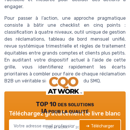
engager.
Pour passer à l’action, une approche pragmatique
consiste à bâtir une checklist en cinq points :
classification à quatre niveaux, outil unique de gestion
des réclamations, tableau de bord mensuel unifié,
revue systémique trimestrielle et règles de traitement
équitables entre grands comptes et clients plus petits.
En auditant votre dispositif actuel à l’aide de cette
grille, vous identifierez rapidement les écarts
prioritaires à combler pour faire de chaque réclamation
B2B un véritable signal stratégique du SMQ.
TOP 10 des solutions
IA pour la qualité
Téléchargez gratuitement le livre blanc
➔ Télécharger
CQO at WORK ! — 2026