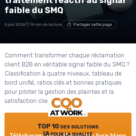
traitement réactif au signal
faible du SMQ
5 juin 2026
14 min de lecture
Partager cette page
Comment transformer chaque réclamation
client B2B en véritable signal faible du SMQ ?
Classification à quatre niveaux, tableau de
bord unifié, ratios clés et bonnes pratiques
pour piloter la gestion des plaintes et la
satisfaction client B2B.
TOP 10 des solutions
IA pour la qualité
Téléchargez gratuitement le livre blanc