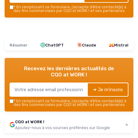
*
En remplissant ce formulaire, j’accepte d’être contacté(e) à
des fins commerciales par CQO at WORK ! et ses partenaires.
Résumer
ChatGPT
Claude
Mistral
Recevez les dernières actualités de
CQO at WORK !
➔ Je m'inscris
*
En remplissant ce formulaire, j’accepte d’être contacté(e) à
des fins commerciales par CQO at WORK ! et ses partenaires.
CQO at WORK !
Ajoutez-nous à vos sources préférées sur Google