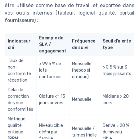
être utilisée comme base de travail et exportée dans
vos outils internes (tableur, logiciel qualité, portail
fournisseurs) :
Exemple de
Indicateur
Fréquence
Seuil d’alerte
SLA /
clé
de suivi
type
engagement
Taux de
> 99,5 % de
Mensuelle
non-
> 0,5 % sur 3
lots
(hebdo si
conformité
mois glissants
conformes
critique)
réception
Délai de
correction
Clôture <= 15
Médiane > 20
Mensuelle
des non-
jours ouvrés
jours
conformités
Métrique
qualité
Niveau cible
Dérive > 20 %
Mensuelle /
critique
défini par
du niveau
trimestrielle
(PPM,
famille
cible