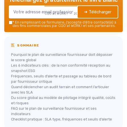
➔ Télécharger
CQO at WORK ! — 2026
*
En remplissant ce formulaire, j’accepte d’être contacté(e) à
des fins commerciales par CQO at WORK ! et ses partenaires.
SOMMAIRE
Pourquoi le plan de surveillance fournisseur doit dépasser
le score global
Les 6 indicateurs clés : de la non conformité réception au
snapshot ESG
Fréquences, seuils d’alerte et passage au tableau de bord
par fournisseur critique
Quand déclencher un audit terrain et comment l’articuler
avec les SLA
Du score global au modèle de pilotage intégré qualité, coûts
et risques
FAQ sur le plan de surveillance fournisseur et ses
indicateurs
Checklist pratique : SLA type, fréquences et seuils d’alerte