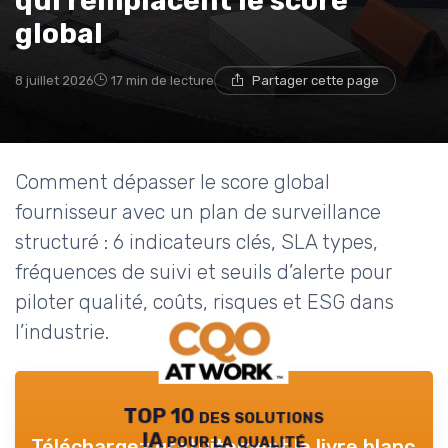
qui remplacent le score
global
8 juillet 2026
17 min de lecture
Partager cette page
Comment dépasser le score global
fournisseur avec un plan de surveillance
structuré : 6 indicateurs clés, SLA types,
fréquences de suivi et seuils d’alerte pour
piloter qualité, coûts, risques et ESG dans
l’industrie.
TOP 10 des solutions
IA pour la qualité
Téléchargez gratuitement le livre blanc