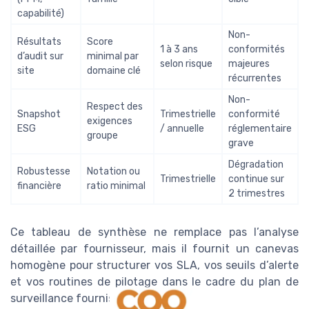
capabilité)
Non-
Résultats
Score
1 à 3 ans
conformités
d’audit sur
minimal par
selon risque
majeures
site
domaine clé
récurrentes
Non-
Respect des
Snapshot
Trimestrielle
conformité
exigences
ESG
/ annuelle
réglementaire
groupe
grave
Dégradation
Robustesse
Notation ou
Trimestrielle
continue sur
financière
ratio minimal
2 trimestres
Ce tableau de synthèse ne remplace pas l’analyse
détaillée par fournisseur, mais il fournit un canevas
homogène pour structurer vos SLA, vos seuils d’alerte
et vos routines de pilotage dans le cadre du plan de
surveillance fournisseurs.